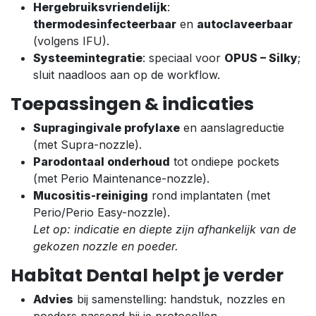
Hergebruiksvriendelijk
:
thermodesinfecteerbaar
en
autoclaveerbaar
(volgens IFU).
Systeemintegratie
: speciaal voor
OPUS – Silky
;
sluit naadloos aan op de workflow.
Toepassingen & indicaties
Supragingivale profylaxe
en aanslagreductie
(met Supra-nozzle).
Parodontaal onderhoud
tot ondiepe pockets
(met Perio Maintenance-nozzle).
Mucositis-reiniging
rond implantaten (met
Perio/Perio Easy-nozzle).
Let op: indicatie en diepte zijn afhankelijk van de
gekozen nozzle en poeder.
Habitat Dental helpt je verder
Advies
bij samenstelling: handstuk, nozzles en
poeders passend bij je protocollen.