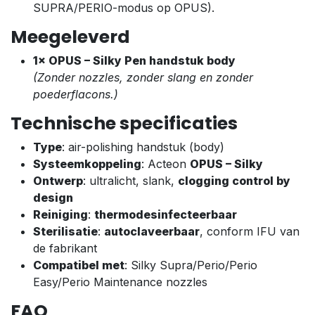
SUPRA/PERIO-modus op OPUS).
Meegeleverd
1× OPUS – Silky Pen handstuk body
(Zonder nozzles, zonder slang en zonder
poederflacons.)
Technische specificaties
Type
: air-polishing handstuk (body)
Systeemkoppeling
: Acteon
OPUS – Silky
Ontwerp
: ultralicht, slank,
clogging control by
design
Reiniging
:
thermodesinfecteerbaar
Sterilisatie
:
autoclaveerbaar
, conform IFU van
de fabrikant
Compatibel met
: Silky Supra/Perio/Perio
Easy/Perio Maintenance nozzles
FAQ