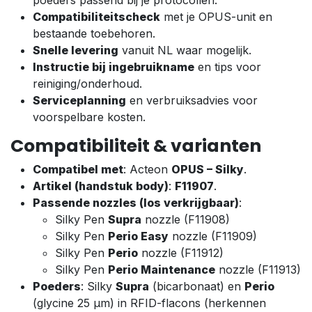
Compatibiliteitscheck
met je OPUS-unit en
bestaande toebehoren.
Snelle levering
vanuit NL waar mogelijk.
Instructie bij ingebruikname
en tips voor
reiniging/onderhoud.
Serviceplanning
en verbruiksadvies voor
voorspelbare kosten.
Compatibiliteit & varianten
Compatibel met
: Acteon
OPUS – Silky
.
Artikel (handstuk body)
:
F11907
.
Passende nozzles (los verkrijgbaar)
:
Silky Pen
Supra
nozzle (F11908)
Silky Pen
Perio Easy
nozzle (F11909)
Silky Pen
Perio
nozzle (F11912)
Silky Pen
Perio Maintenance
nozzle (F11913)
Poeders
: Silky
Supra
(bicarbonaat) en
Perio
(glycine 25 µm) in RFID-flacons (herkennen