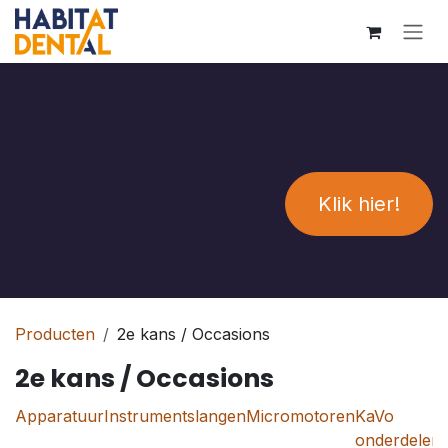
Overslaan naar inhoud
Klik hier!
Producten
2e kans / Occasions
2e kans / Occasions
Apparatuur
Instrumentslangen
Micromotoren
KaVo
onderdelen