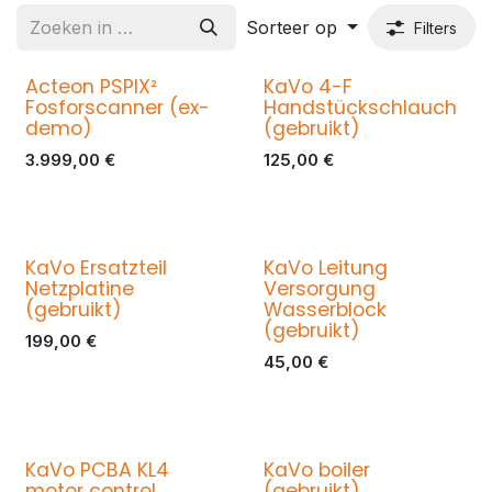
Sorteer op
Filters
Acteon PSPIX²
KaVo 4-F
Fosforscanner (ex-
Handstückschlauch
demo)
(gebruikt)
3.999,00
€
125,00
€
KaVo Ersatzteil
KaVo Leitung
Netzplatine
Versorgung
(gebruikt)
Wasserblock
(gebruikt)
199,00
€
45,00
€
KaVo PCBA KL4
KaVo boiler
motor control
(gebruikt)