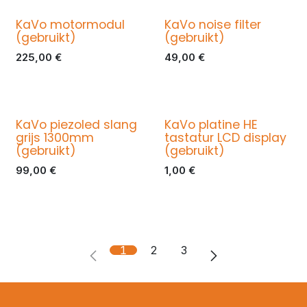
KaVo motormodul
KaVo noise filter
(gebruikt)
(gebruikt)
225,00
€
49,00
€
KaVo piezoled slang
KaVo platine HE
grijs 1300mm
tastatur LCD display
(gebruikt)
(gebruikt)
99,00
€
1,00
€
1
2
3