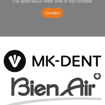
Uw apparatuur weer snel in top conditie!
Contact