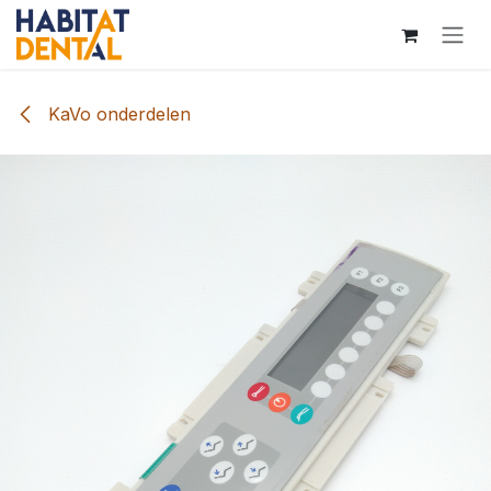
Overslaan naar inhoud
KaVo onderdelen