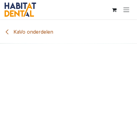
Overslaan naar inhoud
KaVo onderdelen