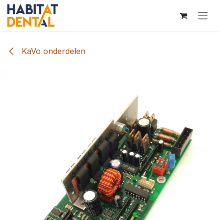
Overslaan naar inhoud
KaVo onderdelen