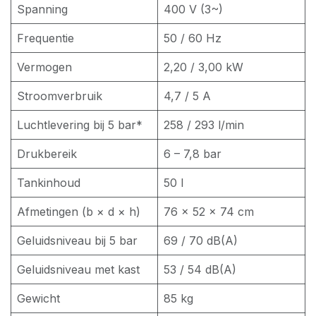
Spanning
400 V (3~)
Frequentie
50 / 60 Hz
Vermogen
2,20 / 3,00 kW
Stroomverbruik
4,7 / 5 A
Luchtlevering bij 5 bar*
258 / 293 l/min
Drukbereik
6 – 7,8 bar
Tankinhoud
50 l
Afmetingen (b × d × h)
76 × 52 × 74 cm
Geluidsniveau bij 5 bar
69 / 70 dB(A)
Geluidsniveau met kast
53 / 54 dB(A)
Gewicht
85 kg