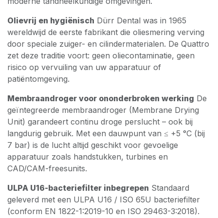
moderne tandheelkundige omgevingen.
Olievrij en hygiënisch
Dürr Dental was in 1965
wereldwijd de eerste fabrikant die oliesmering verving
door speciale zuiger- en cilindermaterialen. De Quattro
zet deze traditie voort: geen oliecontaminatie, geen
risico op vervuiling van uw apparatuur of
patiëntomgeving.
Membraandroger voor ononderbroken werking
De
geïntegreerde membraandroger (Membrane Drying
Unit) garandeert continu droge perslucht – ook bij
langdurig gebruik. Met een dauwpunt van ≤ +5 °C (bij
7 bar) is de lucht altijd geschikt voor gevoelige
apparatuur zoals handstukken, turbines en
CAD/CAM-freesunits.
ULPA U16-bacteriefilter inbegrepen
Standaard
geleverd met een ULPA U16 / ISO 65U bacteriefilter
(conform EN 1822-1:2019-10 en ISO 29463-3:2018).