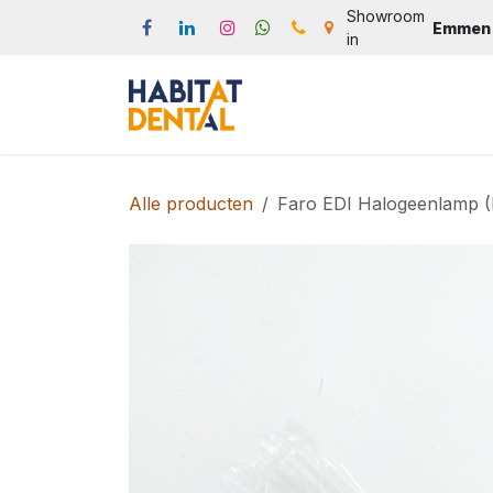
Overslaan naar inhoud
Showroom
Emmen
in
Start
Webshop
Produc
Alle producten
Faro EDI Halogeenlamp (P