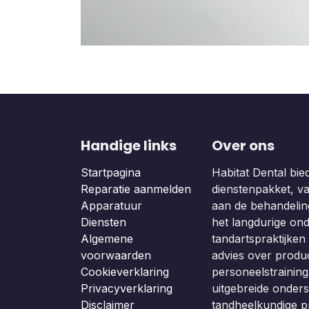
Handige links
Over ons
Startpagina
Habitat Dental bie
Reparatie aanmelden
dienstenpakket, van
Apparatuur
aan de behandeling
Diensten
het langdurige on
Algemene
tandartspraktijken b
voorwaarden
advies over produc
Cookieverklaring
personeelstraining
Privacyverklaring
uitgebreide onders
Disclaimer
tandheelkundige p