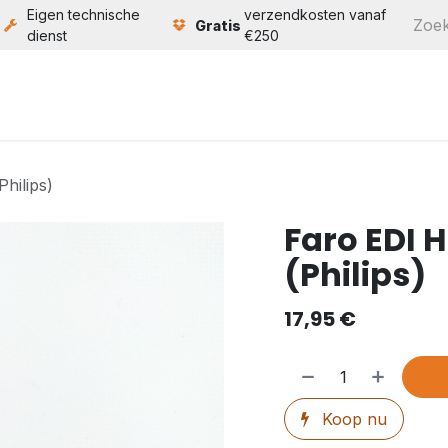
Eigen technische
verzendkosten vanaf
Gratis
dienst
€250
ten
Service
Bouw
Over ons
Contact
hilips)
Faro EDI
(Philips)
17,95
€
Koop nu