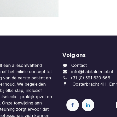
Volg ons
dt een allesomvattend
Contact
af het initiële concept tot
info@habitatdental.nl
 van de eerste patiënt en
+31 (0) 591 630 666
derhoud. We begeleiden
Oosterbracht 4H, Em
ij elke stap, inclusief
tselectie, praktijkopzet en
. Onze toewijding aan
teuning zorgt ervoor dat
rofessionals zich kunnen