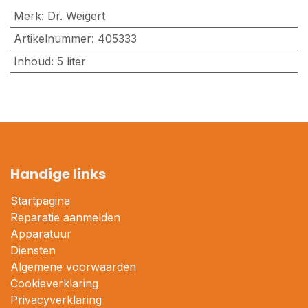
Merk
:
Dr. Weigert
Artikelnummer
:
405333
Inhoud
:
5 liter
Handige links
Startpagina
Reparatie aanmelden
Apparatuur
Diensten
Algemene voorwaarden
Cookieverklaring
Privacyverklaring