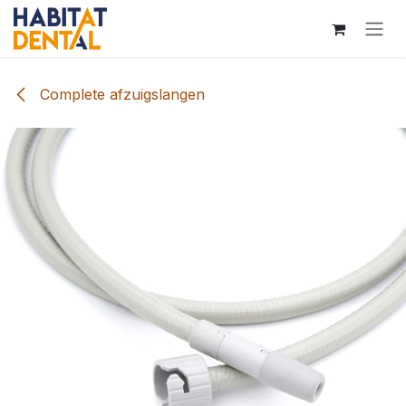
Overslaan naar inhoud
Complete afzuigslangen