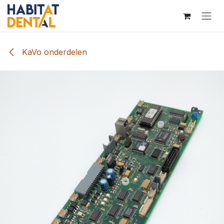
Overslaan naar inhoud
KaVo onderdelen