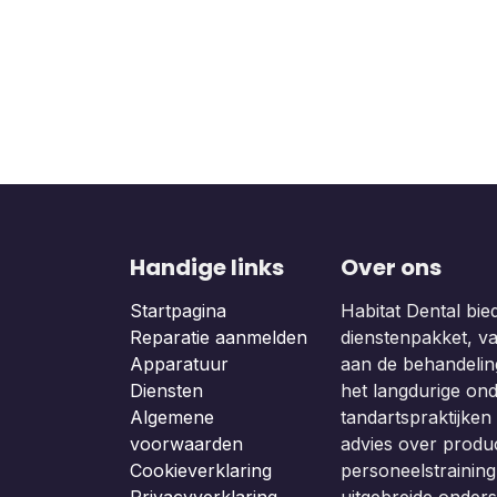
Handige links
Over ons
Startpagina
Habitat Dental bie
Reparatie aanmelden
dienstenpakket, van
Apparatuur
aan de behandeling
Diensten
het langdurige on
Algemene
tandartspraktijken b
voorwaarden
advies over produc
Cookieverklaring
personeelstraining