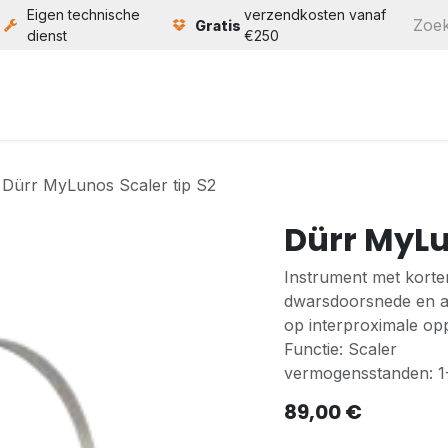
Eigen technische
verzendkosten vanaf
Gratis
dienst
€250
ten
Service
Bouw
Over ons
Contact
Dürr MyLunos Scaler tip S2
Dürr MyLu
Instrument met korter
dwarsdoorsnede en a
op interproximale op
Functie: Scaler
vermogensstanden: 1
89,00
€