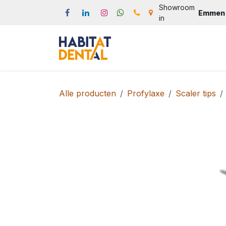
Overslaan naar inhoud
Showroom
Emmen
in
Start
Webshop
Produc
Alle producten
Profylaxe
Scaler tips