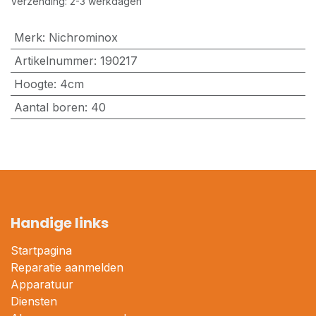
Verzending: 2-3 werkdagen
Merk
:
Nichrominox
Artikelnummer
:
190217
Hoogte
:
4cm
Aantal boren
:
40
Handige links
Startpagina
Reparatie aanmelden
Apparatuur
Diensten