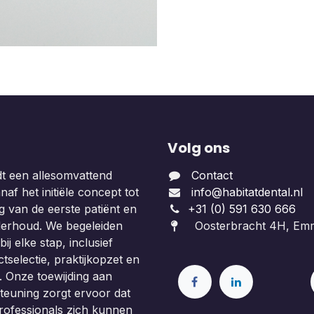
Volg ons
dt een allesomvattend
Contact
af het initiële concept tot
info@habitatdental.nl
 van de eerste patiënt en
+31 (0) 591 630 666
derhoud. We begeleiden
Oosterbracht 4H, Em
ij elke stap, inclusief
tselectie, praktijkopzet en
. Onze toewijding aan
teuning zorgt ervoor dat
rofessionals zich kunnen