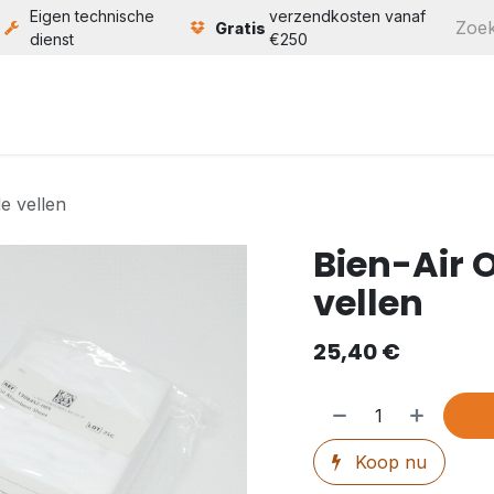
Eigen technische
verzendkosten vanaf
Gratis
dienst
€250
ten
Service
Bouw
Over ons
Contact
e vellen
Bien-Air 
vellen
25,40
€
Koop nu