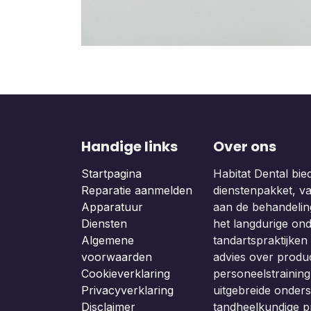
Handige links
Over ons
Startpagina
Habitat Dental bie
Reparatie aanmelden
dienstenpakket, van
Apparatuur
aan de behandeling
Diensten
het langdurige on
Algemene
tandartspraktijken b
voorwaarden
advies over produc
Cookieverklaring
personeelstraining
Privacyverklaring
uitgebreide onders
Disclaimer
tandheelkundige p