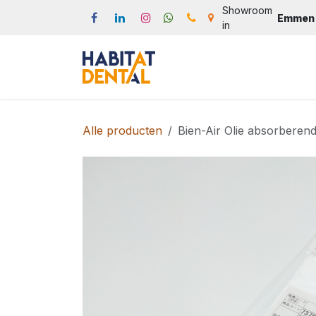
Overslaan naar inhoud
Showroom
Emmen
in
Start
Webshop
Produc
Alle producten
Bien-Air Olie absorberend