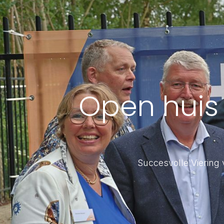
Open huis 
Succesvolle Viering