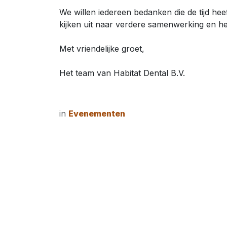
We willen iedereen bedanken die de tijd h
kijken uit naar verdere samenwerking en he
Met vriendelijke groet,
Het team van Habitat Dental B.V.
in
Evenementen
Handige links
Over ons
Startpagina
Habitat Dental bie
Reparatie aanmelden
dienstenpakket, van
Apparatuur
aan de behandeling