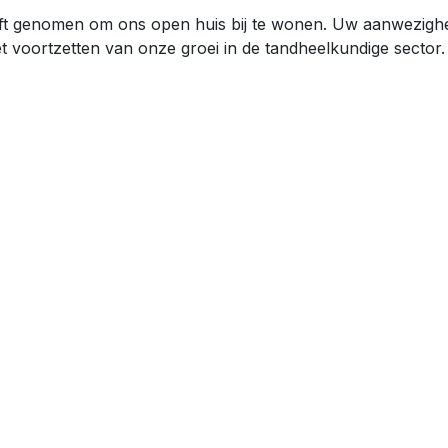
eeft genomen om ons open huis bij te wonen. Uw aanwezig
t voortzetten van onze groei in de tandheelkundige sector.
Volg ons
dt een allesomvattend
Contact
af het initiële concept tot
info@habitatdental.nl
 van de eerste patiënt en
+31 (0) 591 630 666