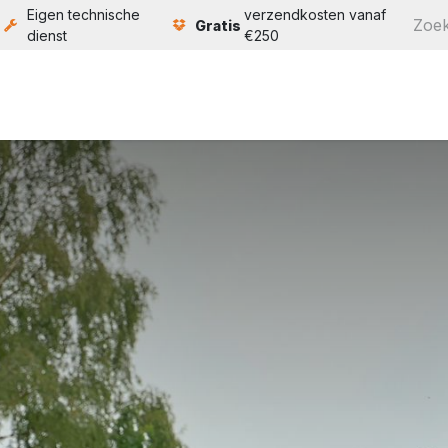
Eigen technische
verzendkosten vanaf
Gratis
dienst
€250
ten
Service
Bouw
Over ons
Contact