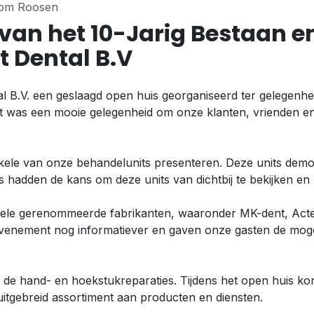
 Tom Roosen
 van het 10-Jarig Bestaan
 Dental B.V
al B.V. een geslaagd open huis georganiseerd ter gelegenhe
was een mooie gelegenheid om onze klanten, vrienden en
kele van onze behandelunits presenteren. Deze units demo
hadden de kans om deze units van dichtbij te bekijken en m
kele gerenommeerde fabrikanten, waaronder MK-dent, Acte
enement nog informatiever en gaven onze gasten de mogeli
e hand- en hoekstukreparaties. Tijdens het open huis konde
uitgebreid assortiment aan producten en diensten.