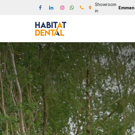
Overslaan naar inhoud
Showroom
Emmen
in
Start
Webshop
Produc