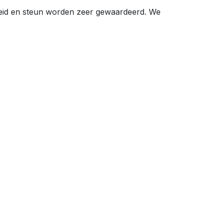
heid en steun worden zeer gewaardeerd. We
Openingstijden
Maandag t/m vrijdag
08:30-17:00