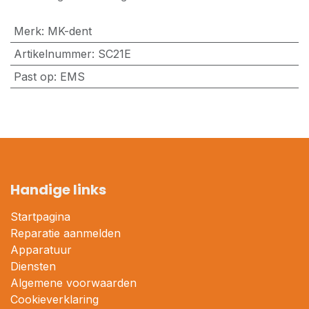
Merk
:
MK-dent
Artikelnummer
:
SC21E
Past op
:
EMS
Handige links
Startpagina
Reparatie aanmelden
Apparatuur
Diensten
Algemene voorwaarden
Cookieverklaring