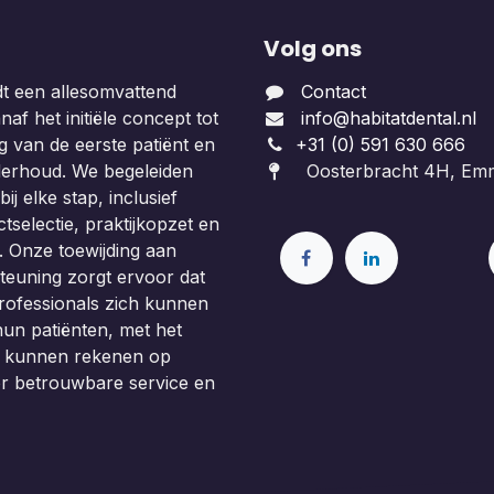
Volg ons
dt een allesomvattend
Contact
af het initiële concept tot
info@habitatdental.nl
 van de eerste patiënt en
+31 (0) 591 630 666
derhoud. We begeleiden
Oosterbracht 4H, Em
ij elke stap, inclusief
tselectie, praktijkopzet en
. Onze toewijding aan
teuning zorgt ervoor dat
rofessionals zich kunnen
un patiënten, met het
e kunnen rekenen op
or betrouwbare service en