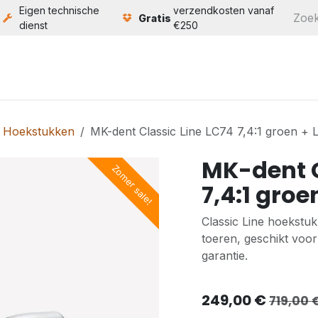
Eigen technische
verzendkosten vanaf
Gratis
dienst
€250
ten
Service
Bouw
Over ons
Contact
Hoekstukken
MK-dent Classic Line LC74 7,4:1 groen +
MK-dent C
Zomer sale!
7,4:1 groe
Classic Line hoekstuk
toeren, geschikt voo
garantie.
249,00
€
719,00