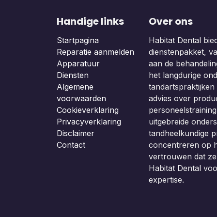
Handige links
Over ons
Startpagina
Habitat Dental bie
Reparatie aanmelden
dienstenpakket, van
Apparatuur
aan de behandeling
Diensten
het langdurige on
Algemene
tandartspraktijken b
voorwaarden
advies over produc
Cookieverklaring
personeelstraining
Privacyverklaring
uitgebreide onders
Disclaimer
tandheelkundige p
Contact
concentreren op h
vertrouwen dat z
Habitat Dental vo
expertise.