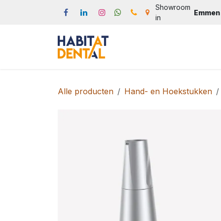
Overslaan naar inhoud
Showroom
Emmen
in
Start
Webshop
Produc
Alle producten
Hand- en Hoekstukken