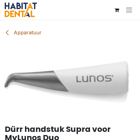
Overslaan naar inhoud
Apparatuur
Dürr handstuk Supra voor
MyLunos Duo