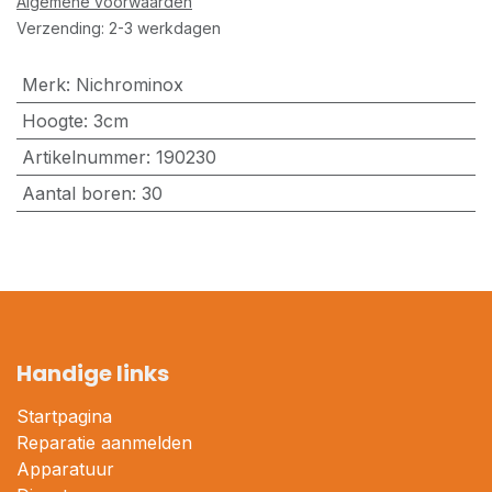
Algemene voorwaarden
Verzending: 2-3 werkdagen
Merk
:
Nichrominox
Hoogte
:
3cm
Artikelnummer
:
190230
Aantal boren
:
30
Handige links
Startpagina
Reparatie aanmelden
Apparatuur