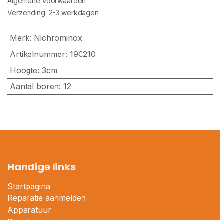
Algemene voorwaarden
Verzending: 2-3 werkdagen
Merk
:
Nichrominox
Artikelnummer
:
190210
Hoogte
:
3cm
Aantal boren
:
12
Handige links
Startpagina
Reparatie aanmelden
Apparatuur