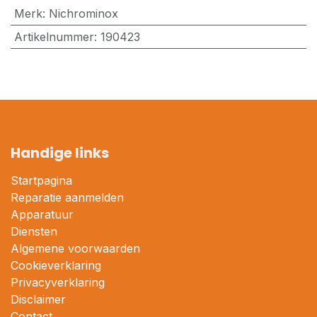
Merk
:
Nichrominox
Artikelnummer
:
190423
Handige links
Startpagina
Reparatie aanmelden
Apparatuur
Diensten
Algemene voorwaarden
Cookieverklaring
Privacyverklaring
Disclaimer
Contact