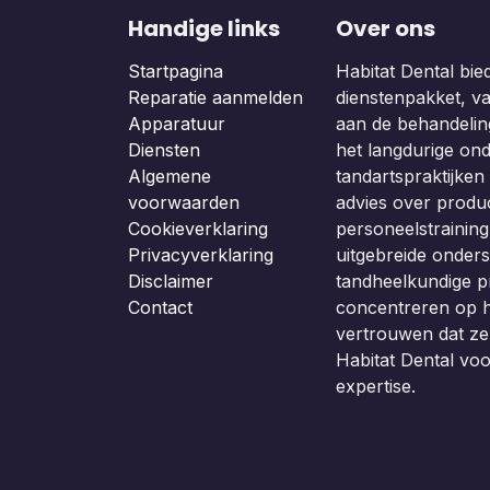
Handige links
Over ons
Startpagina
Habitat Dental bie
Reparatie aanmelden
dienstenpakket, van
Apparatuur
aan de behandeling
Diensten
het langdurige on
Algemene
tandartspraktijken b
voorwaarden
advies over produc
Cookieverklaring
personeelstraining
Privacyverklaring
uitgebreide onders
Disclaimer
tandheelkundige p
Contact
concentreren op h
vertrouwen dat z
Habitat Dental vo
expertise.