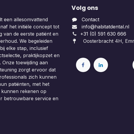
Volg ons
dt een allesomvattend
Contact
af het initiële concept tot
info@habitatdental.nl
 van de eerste patiënt en
+31 (0) 591 630 666
derhoud. We begeleiden
Oosterbracht 4H, Em
ij elke stap, inclusief
tselectie, praktijkopzet en
. Onze toewijding aan
teuning zorgt ervoor dat
rofessionals zich kunnen
un patiënten, met het
e kunnen rekenen op
or betrouwbare service en