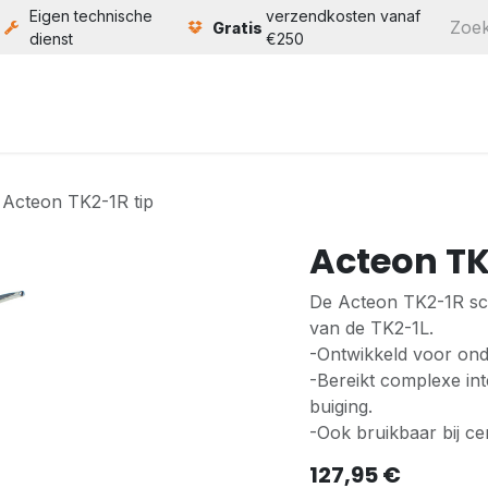
Eigen technische
verzendkosten vanaf
Gratis
dienst
€250
ten
Service
Bouw
Over ons
Contact
Acteon TK2-1R tip
Acteon TK
De Acteon TK2-1R scal
van de TK2-1L.
-Ontwikkeld voor ond
-Bereikt complexe int
buiging.
-Ook bruikbaar bij c
127,95
€