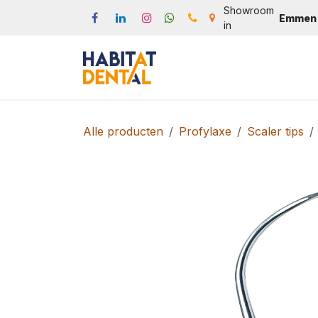
Overslaan naar inhoud
Showroom
Emmen
in
Start
Webshop
Produc
Alle producten
Profylaxe
Scaler tips