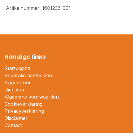
Artikelnummer
:
1601236-001
Handige links
Startpagina
Reparatie aanmelden
Apparatuur
Diensten
Algemene voorwaarden
Cookieverklaring
Privacyverklaring
Disclaimer
Contact