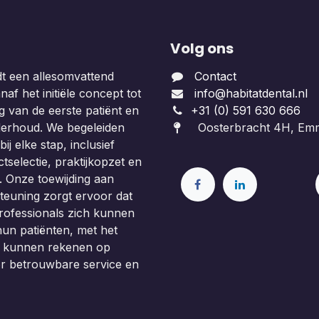
Volg ons
dt een allesomvattend
Contact
af het initiële concept tot
info@habitatdental.nl
 van de eerste patiënt en
+31 (0) 591 630 666
derhoud. We begeleiden
Oosterbracht 4H, Em
ij elke stap, inclusief
tselectie, praktijkopzet en
. Onze toewijding aan
teuning zorgt ervoor dat
rofessionals zich kunnen
un patiënten, met het
e kunnen rekenen op
or betrouwbare service en