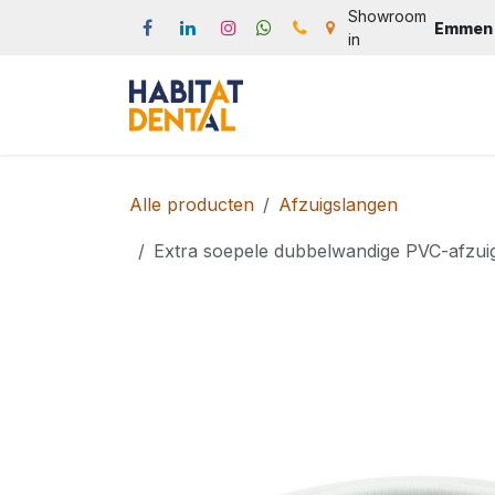
Overslaan naar inhoud
Showroom
Emmen
in
Start
Webshop
Produc
Alle producten
Afzuigslangen
Extra soepele dubbelwandige PVC-afzui