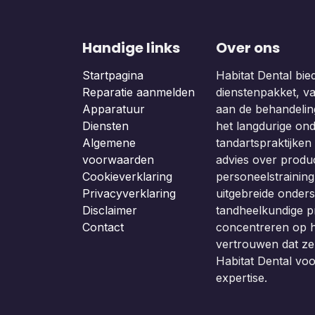
Handige links
Over ons
Startpagina
Habitat Dental bie
Reparatie aanmelden
dienstenpakket, van
Apparatuur
aan de behandeling
Diensten
het langdurige on
Algemene
tandartspraktijken b
voorwaarden
advies over produc
Cookieverklaring
personeelstraining
Privacyverklaring
uitgebreide onders
Disclaimer
tandheelkundige p
Contact
concentreren op h
vertrouwen dat z
Habitat Dental vo
expertise.