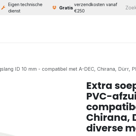
Eigen technische
verzendkosten vanaf
Gratis
dienst
€250
ten
Service
Bouw
Over ons
Contact
gslang ID 10 mm - compatibel met A-DEC, Chirana, Dürr, 
Extra soe
PVC-afzui
compatib
Chirana, 
diverse 