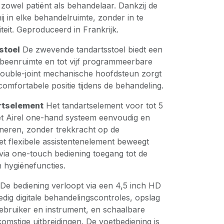
 zowel patiënt als behandelaar. Dankzij de
hij in elke behandelruimte, zonder in te
teit. Geproduceerd in Frankrijk.
stoel
De zwevende tandartsstoel biedt een
e beenruimte en tot vijf programmeerbare
 double-joint mechanische hoofdsteun zorgt
comfortabele positie tijdens de behandeling.
rtselement
Het tandartselement voor tot 5
het Airel one-hand systeem eenvoudig en
oneren, zonder trekkracht op de
et flexibele assistentenelement beweegt
via one-touch bediening toegang tot de
n hygiënefuncties.
De bediening verloopt via een 4,5 inch HD
dig digitale behandelingscontroles, opslag
gebruiker en instrument, en schaalbare
omstige uitbreidingen. De voetbediening is