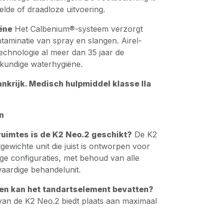
lde of draadloze uitvoering.
ëne
Het Calbenium®-systeem verzorgt
taminatie van spray en slangen. Airel-
echnologie al meer dan 35 jaar de
lkundige waterhygiëne.
nkrijk. Medisch hulpmiddel klasse IIa
.
n
ruimtes is de K2 Neo.2 geschikt?
De K2
tgewichte unit die juist is ontworpen voor
tige configuraties, met behoud van alle
waardige behandelunit.
en kan het tandartselement bevatten?
van de K2 Neo.2 biedt plaats aan maximaal