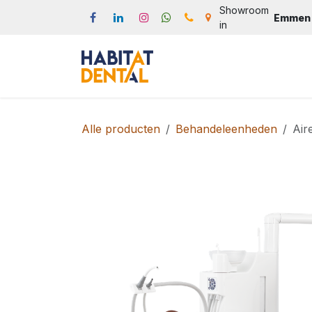
Overslaan naar inhoud
Showroom
Emmen
in
Start
Webshop
Produc
Alle producten
Behandeleenheden
Air