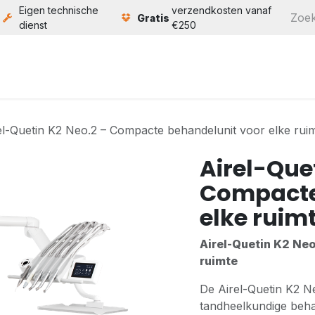
Eigen technische
verzendkosten vanaf
Gratis
dienst
€250
ten
Service
Bouw
Over ons
Contact
el-Quetin K2 Neo.2 – Compacte behandelunit voor elke rui
Airel-Que
Compacte
elke ruim
Airel-Quetin K2 Neo
ruimte
De Airel-Quetin K2 Ne
tandheelkundige beh