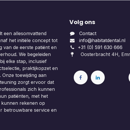
Volg ons
dt een allesomvattend
Contact
af het initiële concept tot
info@habitatdental.nl
 van de eerste patiënt en
+31 (0) 591 630 666
derhoud. We begeleiden
Oosterbracht 4H, Em
ij elke stap, inclusief
tselectie, praktijkopzet en
. Onze toewijding aan
teuning zorgt ervoor dat
rofessionals zich kunnen
un patiënten, met het
e kunnen rekenen op
or betrouwbare service en