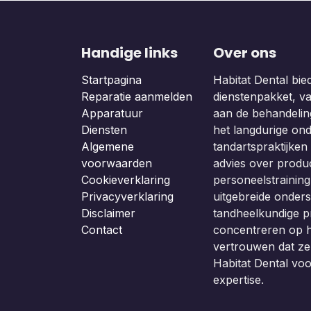
Handige links
Over ons
Startpagina
Habitat Dental bie
Reparatie aanmelden
dienstenpakket, van
Apparatuur
aan de behandeling
Diensten
het langdurige on
Algemene
tandartspraktijken b
voorwaarden
advies over produc
Cookieverklaring
personeelstraining
Privacyverklaring
uitgebreide onders
Disclaimer
tandheelkundige p
Contact
concentreren op h
vertrouwen dat z
Habitat Dental vo
expertise.