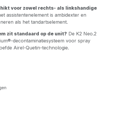
hikt voor zowel rechts- als linkshandige
et assistentenelement is ambidexter en
oneren als het tandartselement.
m zit standaard op de unit?
De K2 Neo.2
nium®-decontaminatiesysteem voor spray
oefde Airel-Quetin-technologie.
gen