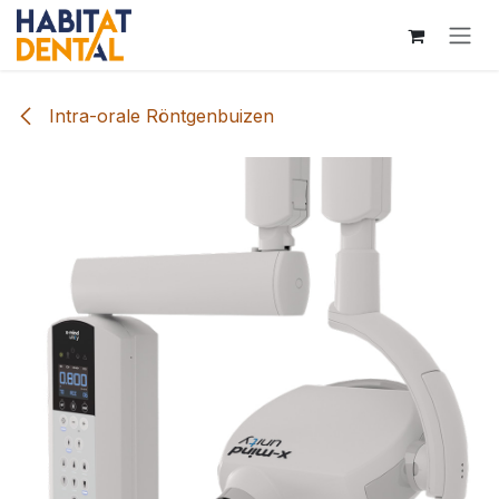
Overslaan naar inhoud
Intra-orale Röntgenbuizen