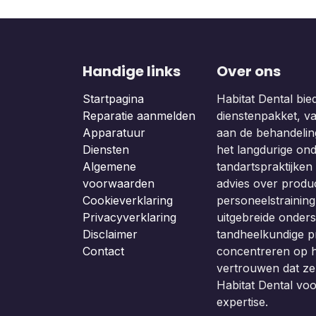
Handige links
Over ons
Startpagina
Habitat Dental bie
Reparatie aanmelden
dienstenpakket, van
Apparatuur
aan de behandeling
Diensten
het langdurige on
Algemene
tandartspraktijken b
voorwaarden
advies over produc
Cookieverklaring
personeelstraining
Privacyverklaring
uitgebreide onders
Disclaimer
tandheelkundige p
Contact
concentreren op h
vertrouwen dat z
Habitat Dental vo
expertise.