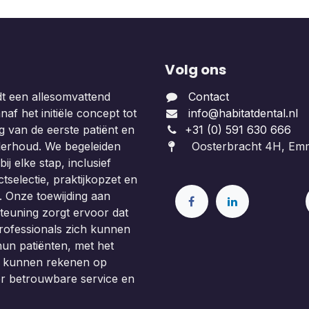
Volg ons
dt een allesomvattend
Contact
af het initiële concept tot
info@habitatdental.nl
 van de eerste patiënt en
+31 (0) 591 630 666
derhoud. We begeleiden
Oosterbracht 4H, Em
ij elke stap, inclusief
tselectie, praktijkopzet en
. Onze toewijding aan
teuning zorgt ervoor dat
rofessionals zich kunnen
un patiënten, met het
e kunnen rekenen op
or betrouwbare service en