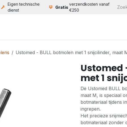
Eigen technische
verzendkosten vanaf
Gratis
dienst
€250
ten
Service
Bouw
Over ons
Contact
lens
Ustomed - BULL botmolen met 1 snijcilinder, maat 
Ustomed 
met 1 snij
De Ustomed BULL botm
maat M, is speciaal 
botmateriaal tijdens 
ingrepen.
Het precieze snijme
botmateriaal zonder 