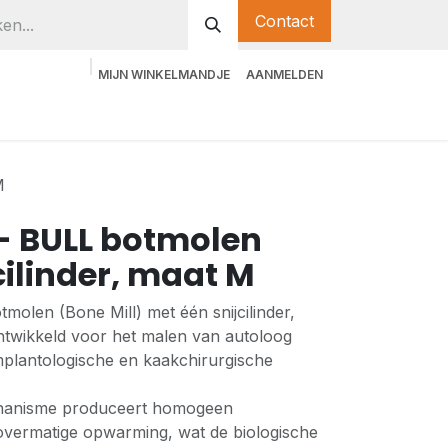
Contact
MIJN WINKELMANDJE
AANMELDEN
M
- BULL botmolen
cilinder, maat M
olen (Bone Mill) met één snijcilinder,
ontwikkeld voor het malen van autoloog
implantologische en kaakchirurgische
chanisme produceert homogeen
overmatige opwarming, wat de biologische