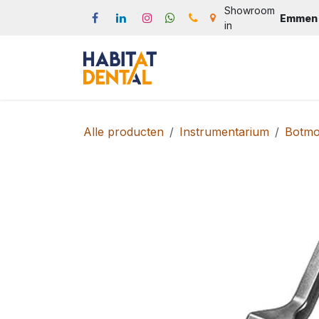
Overslaan naar inhoud
Showroom
Emmen
in
Start
Webshop
Produc
Alle producten
Instrumentarium
Botmo