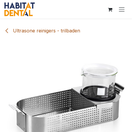
Overslaan naar inhoud
Ultrasone reinigers - trilbaden