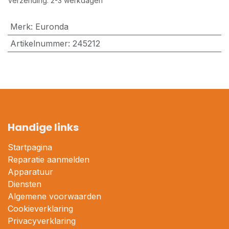
Verzending: 2-3 werkdagen
Merk
:
Euronda
Artikelnummer
:
245212
Handige links
Startpagina
Reparatie aanmelden
Apparatuur
Diensten
Algemene voorwaarden
Cookieverklaring
Privacyverklaring