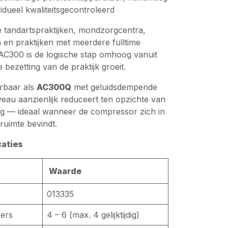
dueel kwaliteitsgecontroleerd
e tandartspraktijken, mondzorgcentra,
n en praktijken met meerdere fulltime
AC300 is de logische stap omhoog vanuit
ezetting van de praktijk groeit.
rbaar als
AC300Q
met geluidsdempende
iveau aanzienlijk reduceert ten opzichte van
ng — ideaal wanneer de compressor zich in
ruimte bevindt.
caties
Waarde
013335
ers
4 – 6 (max. 4 gelijktijdig)