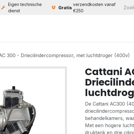
Eigen technische
verzendkosten vanaf
Gratis
dienst
€250
ten
Service
Bouw
Over ons
Contact
 AC 300 - Driecilindercompressor, met luchtdroger (400v)
Cattani A
Driecilin
luchtdrog
De Cattani AC300 (400
driecilindercompresso
behandelkamers, waarva
Met een hogere lucht
druktank en drie cil