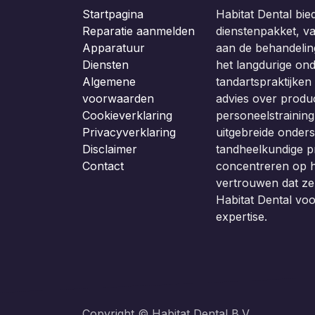
Startpagina
Habitat Dental bie
Reparatie aanmelden
dienstenpakket, van
Apparatuur
aan de behandeling
Diensten
het langdurige on
Algemene
tandartspraktijken b
voorwaarden
advies over produc
Cookieverklaring
personeelstraining
Privacyverklaring
uitgebreide onders
Disclaimer
tandheelkundige p
Contact
concentreren op h
vertrouwen dat z
Habitat Dental vo
expertise.
Copyright © Habitat Dental B.V.