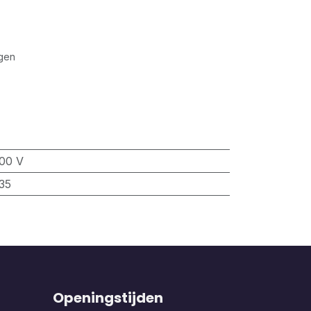
gen
00 V
35
Openingstijden