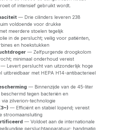
oeit of intensief gebruikt wordt.
aciteit
— Drie cilinders leveren 238
; ruim voldoende voor drukke
met meerdere stoelen tegelijk
ie in de perslucht; veilig voor patiënten,
rbines en hoekstukken
luchtdroger
— Zelfpurgende droogkolom
 vocht; minimaal onderhoud vereist
— Levert perslucht van uitzonderlijk hoge
el uitbreidbaar met HEPA H14-antibacterieel
escherming
— Binnenzijde van de 45-liter
 beschermd tegen bacteriën en
via zilverion-technologie
(3~)
— Efficiënt en stabiel lopend; vereist
e stroomaansluiting
tificeerd
— Voldoet aan de internationale
elkundige persluchtapparatuur; handmatig