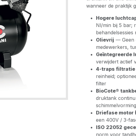
wanneer de praktijk gr
Hogere luchtcap
Nl/min bij 5 bar
behandelsessies 
Olievrij
— Geen ol
medewerkers, tu
Geïntegreerde 
verwijdert actief
4-traps filtratie
reinheid; optione
filter
BioCote® tankb
druktank continu
schimmelvorming 
Driefase motor 
een 400V / 3-fas
ISO 22052 gecer
norm voor tandhe