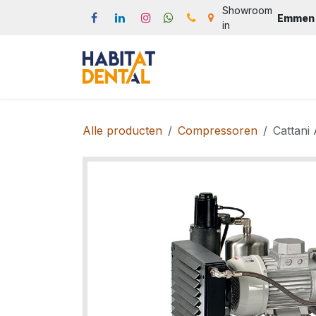
Overslaan naar inhoud
Showroom
Emmen
in
Start
Webshop
Produc
Alle producten
Compressoren
Cattani