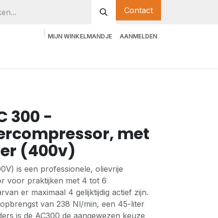
Contact
MIJN WINKELMANDJE
AANMELDEN
C 300 -
dercompressor, met
er (400v)
V) is een professionele, olievrije
r voor praktijken met 4 tot 6
n er maximaal 4 gelijktijdig actief zijn.
opbrengst van 238 Nl/min, een 45-liter
inders is de AC300 de aangewezen keuze