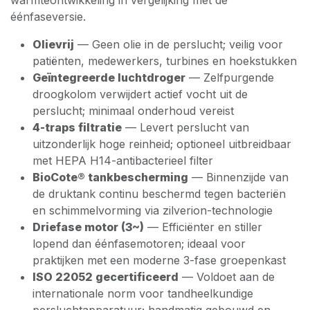
warmteontwikkeling in vergelijking met de
éénfaseversie.
Olievrij
— Geen olie in de perslucht; veilig voor
patiënten, medewerkers, turbines en hoekstukken
Geïntegreerde luchtdroger
— Zelfpurgende
droogkolom verwijdert actief vocht uit de
perslucht; minimaal onderhoud vereist
4-traps filtratie
— Levert perslucht van
uitzonderlijk hoge reinheid; optioneel uitbreidbaar
met HEPA H14-antibacterieel filter
BioCote® tankbescherming
— Binnenzijde van
de druktank continu beschermd tegen bacteriën
en schimmelvorming via zilverion-technologie
Driefase motor (3~)
— Efficiënter en stiller
lopend dan éénfasemotoren; ideaal voor
praktijken met een moderne 3-fase groepenkast
ISO 22052 gecertificeerd
— Voldoet aan de
internationale norm voor tandheelkundige